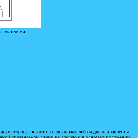
ключателями
вух сторон, состоит из переключателей на два направления
одной управляемой линии на другую и в одном из положении