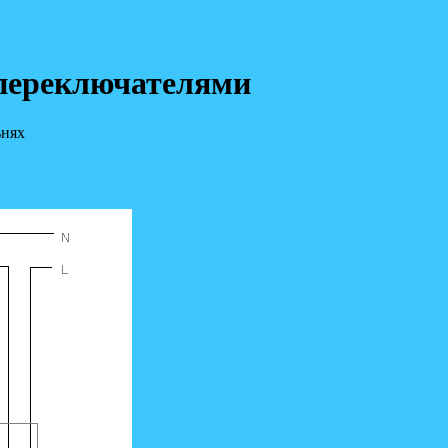
 переключателями
ьнях