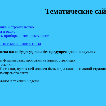
Тематические са
ника и строительство
а и радио
ы, приборы и комплектующие
вых ссылок нашего сайта
щена и/или будет удалена без предупреждения в случаях
:
х и фишинговых программ на ваших страницах;
 ссылки;
й ссылки, путь к ней должен быть в два клика с главной страни
азмещаемого сайта
аталог в течении недели