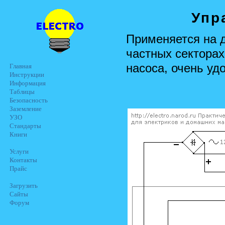
Упр
Применяется на 
частных секторах
насоса, очень уд
Главная
Инструкции
Информация
Таблицы
Безопасность
Заземление
УЗО
Стандарты
Книги
Услуги
Контакты
Прайс
Загрузить
Сайты
Форум