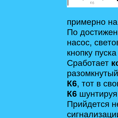
примерно на
По достижен
насос, свето
кнопку пуска
Сработает
к
разомкнуты
К6
, тот в с
К6
шунтируя 
Прийдется н
сигнализаци