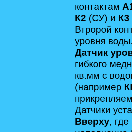
контактам
А
К2
(СУ) и
К3
Втророй кон
уровня воды
Датчик уро
гибкого мед
кв.мм с вод
(например
К
прикрепляем
Датчики уст
Вверху
, гд