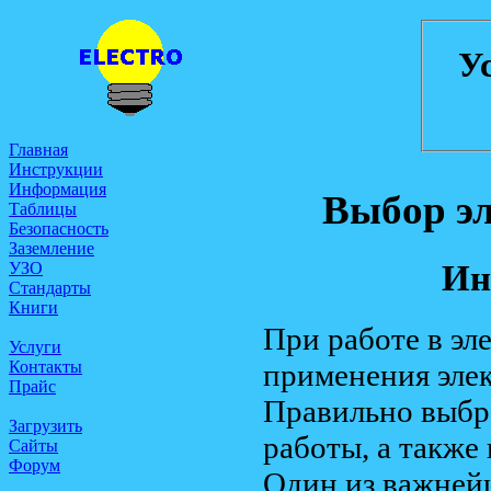
У
Главная
Инструкции
Информация
Выбор эл
Таблицы
Безопасность
Заземление
Ин
УЗО
Стандарты
Книги
При работе в эл
Услуги
применения эле
Контакты
Прайс
Правильно выбр
Загрузить
работы, а также
Сайты
Форум
Один из важней