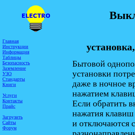
Выкл
Главная
установка
Инструкции
Информация
Таблицы
Бытовой однопо
Безопасность
Заземление
установки потре
УЗО
Стандарты
даже в ночное в
Книги
нажатием клави
Услуги
Контакты
Если обратить в
Прайс
нажатия клавиш 
Загрузить
и отключаются с
Сайты
Форум
разнонаправлен